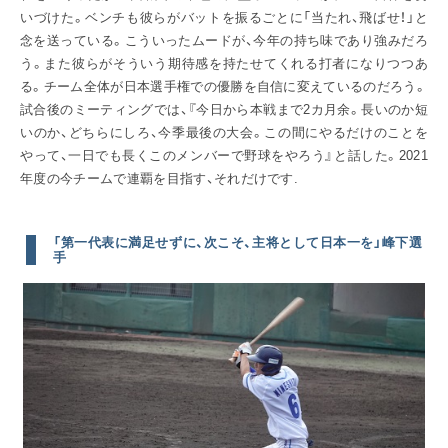
いづけた。ベンチも彼らがバットを振るごとに「当たれ、飛ばせ！」と
念を送っている。こういったムードが、今年の持ち味であり強みだろ
う。また彼らがそういう期待感を持たせてくれる打者になりつつあ
る。チーム全体が日本選手権での優勝を自信に変えているのだろう。
試合後のミーティングでは、『今日から本戦まで2カ月余。長いのか短
いのか、どちらにしろ、今季最後の大会。この間にやるだけのことを
やって、一日でも長くこのメンバーで野球をやろう』と話した。2021
年度の今チームで連覇を目指す、それだけです.
「第一代表に満足せずに、次こそ、主将として日本一を」峰下選
手