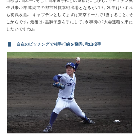
目標は、日本一、そして日本選手権との連覇だ。しかし、キャプテン就
任以来、3年連続での都市対抗本戦出場となるが、19，20年はいずれ
も初戦敗退。「キャプテンとしてまずは東京ドームで1勝すること、そ
こからです。最後は、黒獅子旗を手にして、令和初の2大会連覇を果た
したいですね」。
自在のピッチングで相手打線を翻弄、秋山投手