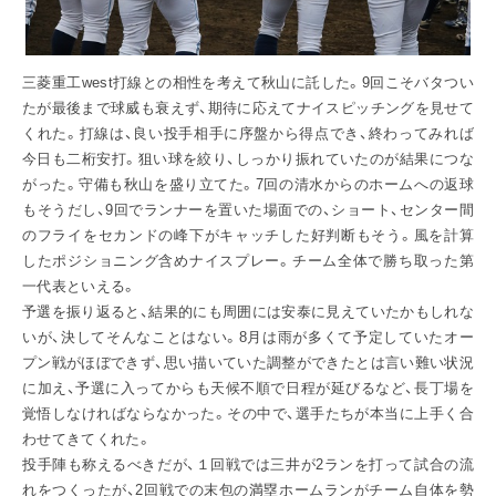
三菱重工west打線との相性を考えて秋山に託した。9回こそバタつい
たが最後まで球威も衰えず、期待に応えてナイスピッチングを見せて
くれた。打線は、良い投手相手に序盤から得点でき、終わってみれば
今日も二桁安打。狙い球を絞り、しっかり振れていたのが結果につな
がった。守備も秋山を盛り立てた。7回の清水からのホームへの返球
もそうだし、9回でランナーを置いた場面での、ショート、センター間
のフライをセカンドの峰下がキャッチした好判断もそう。風を計算
したポジショニング含めナイスプレー。チーム全体で勝ち取った第
一代表といえる。
予選を振り返ると、結果的にも周囲には安泰に見えていたかもしれな
いが、決してそんなことはない。8月は雨が多くて予定していたオー
プン戦がほぼできず、思い描いていた調整ができたとは言い難い状況
に加え、予選に入ってからも天候不順で日程が延びるなど、長丁場を
覚悟しなければならなかった。その中で、選手たちが本当に上手く合
わせてきてくれた。
投手陣も称えるべきだが、１回戦では三井が2ランを打って試合の流
れをつくったが、2回戦での末包の満塁ホームランがチーム自体を勢