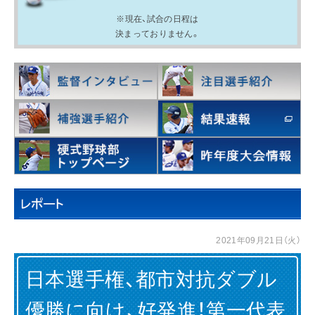
※現在、試合の日程は
決まっておりません。
IR情報
採用情報
プレスリリース
企業情報
2021年09月21日（火）
ご家庭のお客さま
日本選手権、都市対抗ダブル
業務用・産業用のお客さま
優勝に向け、好発進！第一代表