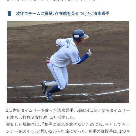
攻守でチームに貢献、存在感を見せつけた、清水選手
2点先制タイムリーを放った清水選手。5回に4点目となるタイムリー
も放ち、3打数３安打3打点と活躍した。
先制した場面では、「相手に流れを渡さないためにも、何としてもラ
ンナーを返そう」と思いながら打席に立った。相手の森投手は、140キ