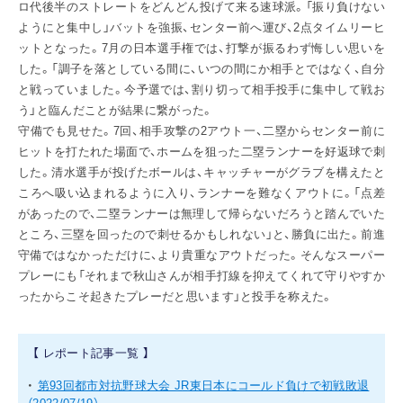
ロ代後半のストレートをどんどん投げて来る速球派。「振り負けない
ようにと集中し」バットを強振、センター前へ運び、2点タイムリーヒ
ットとなった。7月の日本選手権では、打撃が振るわず悔しい思いを
した。「調子を落としている間に、いつの間にか相手とではなく、自分
と戦っていました。今予選では、割り切って相手投手に集中して戦お
う」と臨んだことが結果に繋がった。
守備でも見せた。7回、相手攻撃の2アウト一、二塁からセンター前に
ヒットを打たれた場面で、ホームを狙った二塁ランナーを好返球で刺
した。清水選手が投げたボールは、キャッチャーがグラブを構えたと
ころへ吸い込まれるように入り、ランナーを難なくアウトに。「点差
があったので、二塁ランナーは無理して帰らないだろうと踏んでいた
ところ、三塁を回ったので刺せるかもしれない」と、勝負に出た。前進
守備ではなかっただけに、より貴重なアウトだった。そんなスーパー
プレーにも「それまで秋山さんが相手打線を抑えてくれて守りやすか
ったからこそ起きたプレーだと思います」と投手を称えた。
【 レポート記事一覧 】
・
第93回都市対抗野球大会 JR東日本にコールド負けで初戦敗退