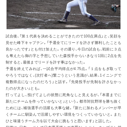
試合後、「第１代表を決めることができたので100点満点」と、笑顔を
見せた峰下キャプテン。「予選全てにリードを許さず勝利したことも
良かったです」とも付け加えた。その通り、今日の試合も、戦前に３点
も奪えたら御の字と予想していた森投手からいきなり1回に2点を先
制すると、最後までリードを許す事はなかった。
予選を終えてみれば、一試合平均得点が4.75点。「１点をもぎ取って
やろうではなく、(次打者へ)繋ごうという意識が、結果、1イニングで
複数得点になったのだろう」と話す。「先発投手が先制を許さなかっ
たのが大きい」とも。
打ってよし、投げてよしの状態に死角なしと見えるが、「本選までに
新たにチームを作っていかないと」という。都市対抗野球を勝ち抜く
ためには、補強選手の活躍も大事な鍵。「新たに加わるメンバーが早
くチームに馴染んで活躍しやすい環境をつくっていかないと。また
ひと味違うチーム力を以て大会に挑もうと思います」と話した。