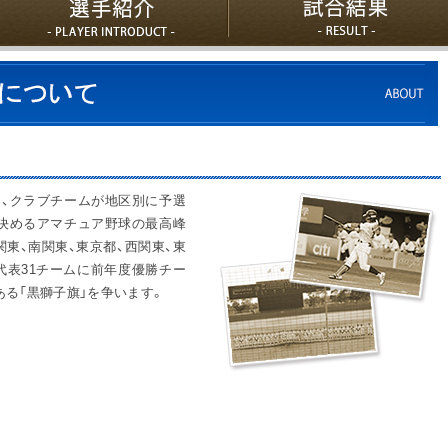
、クラブチームが地区別に予選
決めるアマチュア野球の最高峰
関東、南関東、東京都、西関東、東
の代表31チームに前年度優勝チー
ある「黒獅子旗」を争います。