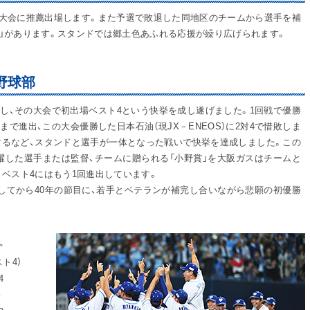
大会に推薦出場します。また予選で敗退した同地区のチームから選手を補
度」があります。スタンドでは郷土色あふれる応援が繰り広げられます。
野球部
たし、その大会で初出場ベスト4という快挙を成し遂げました。1回戦で優勝
まで進出、この大会優勝した日本石油（現JX－ENEOS）に2対4で惜敗しま
するなど、スタンドと選手が一体となった戦いで快挙を達成しました。この
躍した選手または監督、チームに贈られる「小野賞」を大阪ガスはチームと
、ベスト4にはもう1回進出しています。
動してから40年の節目に、若手とベテランが補完し合いながら悲願の初優勝
＞
ト4）
4
勝