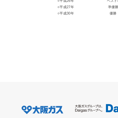
○平成26年
ベスト
○平成27年
準優
○平成30年
優勝