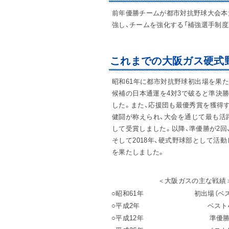
前年優勝チームが都市対抗野球大会本
強し、チームを強化する「補強選手制
これまでの大阪ガス硬式
昭和61年に都市対抗野球初出場を果
候補の日本通運を4対3で破ると準決勝
した。また、応援団も最優秀賞を獲得
健闘が称えられ、大会を通じて最も活
して受賞しました。以降、準優勝が2回
そして2018年、硬式野球部として活
を果たしました。
＜大阪ガスの主な戦績
○昭和61年
初出場（ベス
○平成2年
ベスト
○平成12年
準優