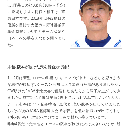
は、開幕日の第3試合（18時～予定）
に登場します。初戦の相手は、JR
お問い合わせ
English
東日本です。2018年以来2度目の
優勝を目指す大阪ガス野球部前田
孝介監督に、今年のチーム状況や
日本一への手応えなどを聞きまし
た。
末包、阪本が抜けた穴を総合力で補う
1，2月は新型コロナの影響で、キャンプが中止になるなど思うよう
な練習が積めず、シーズン当初は正直出遅れた感がありましたが、
GW明けのJABA東北大会で優勝したあたりから調子が上がってき
ました。都市対抗予選は第5代表までもつれ込み苦しんだものの、
チーム打率は.345、防御率も1点代と、良い数字を出していました
し、その後のJABA北海道大会では若手を使い新戦力が出てくるな
ど収穫があり、本戦へ向けて楽しみな材料が増えています。
昨年4番だった末包とエースの阪本が抜けた穴は大きいですが、総