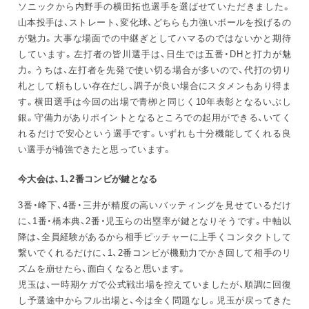
ソニックから内野手の横田拓也選手を選ばせていただきました。
山本投手は、ストレート、変化球、どちらも力強いボールを投げるの
が魅力。大事な場面での中継ぎとしてハマるのではないかと期待
しています。左打者の皆川選手は、日生では五番・DHと打力が魅
力。うちは、左打者を先発で使い切る場合が多いので、代打の切り
札として頼もしい存在だし、調子が良い場合にスタメンもあり得ま
す。横田選手は今回の出場で青栁と同じく10年表彰となるいぶし
銀。守備力がありポイントとなるところでの起用ができる、いてく
れるだけで安心という選手です。いずれも十分機能してくれる良
い選手が補強できたと思っています。
今大会は、1、2番コンビが鍵となる
3番・峰下、4番・三井が精度の高いバッティングを見せているだけ
に、1番・橋本典、2番・児玉らの出塁率が鍵となりそうです。中軸以
降は、全員経験があるから相手ピッチャーに上手くコンタクトして
繋いでくれるだけに、1、2番コンビが機動力でかき回して相手のリ
ズムを崩せたら、面白くなると思います。
児玉は、一時期ケガで公式戦出場を控えていましたが、順調に回復
し予選途中からフル出場と、今は全く問題なし。児玉が戻ってきた