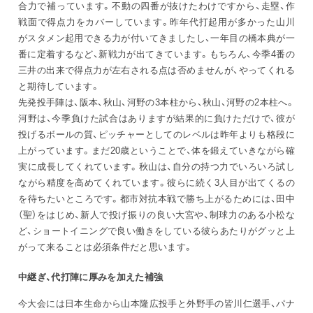
合力で補っています。不動の四番が抜けたわけですから、走塁、作
戦面で得点力をカバーしています。昨年代打起用が多かった山川
がスタメン起用できる力が付いてきましたし、一年目の橋本典が一
番に定着するなど、新戦力が出てきています。もちろん、今季4番の
三井の出来で得点力が左右される点は否めませんが、やってくれる
と期待しています。
先発投手陣は、阪本、秋山、河野の3本柱から、秋山、河野の2本柱へ。
河野は、今季負けた試合はありますが結果的に負けただけで、彼が
投げるボールの質、ピッチャーとしてのレベルは昨年よりも格段に
上がっています。まだ20歳ということで、体を鍛えていきながら確
実に成長してくれています。秋山は、自分の持つ力でいろいろ試し
ながら精度を高めてくれています。彼らに続く3人目が出てくるの
を待ちたいところです。都市対抗本戦で勝ち上がるためには、田中
（聖）をはじめ、新人で投げ振りの良い大宮や、制球力のある小松な
ど、ショートイニングで良い働きをしている彼らあたりがグッと上
がって来ることは必須条件だと思います。
中継ぎ、代打陣に厚みを加えた補強
今大会には日本生命から山本隆広投手と外野手の皆川仁選手、パナ