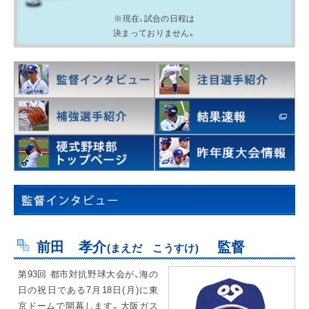
※現在、試合の日程は
決まっておりません。
IR情報
採用情報
プレスリリース
企業情報
ご家庭のお客さま
前田 孝介
監督
(まえだ こうすけ)
第93回 都市対抗野球大会が、海の
業務用・産業用のお客さま
日の祝日である7月18日(月)に東
京ドームで開幕します。大阪ガス