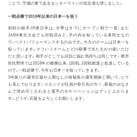
ことで、守備の要であるセンターラインの安定感も増しました。
一戦必勝で2018年以来の日本一を狙う
初戦の相手JR東日本は、今季はすでにオープン戦で一度、また
JABA東北大会でも対戦済みと、手の内を知っている者同士なの
で、ベストパフォーマンスするのみです。大方のチームは日本一を
狙っています。そういうチームとどの順番で当たるかの違いだけ
だと思います。相手がどこでも試合に臨む気持ちは同じです。都市
対抗野球では2018年の優勝以来、1回戦、2回戦敗退と低迷している
ので、一戦必勝で、今年も日本一を狙っていきます。
3年振りの通常応援や上限なしの有観客の通常開催と聞いて、とて
も喜んでおります。スタンドが社員や取引先の方々、家族のみなさ
んで埋め尽くされると選手のモチベーションはグッと上がりま
す。どうぞ、応援をよろしくお願いします。