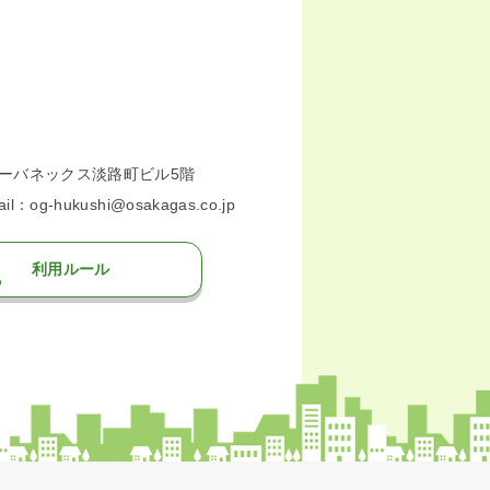
号アーバネックス淡路町ビル5階
l：og-hukushi@osakagas.co.jp
利用ルール