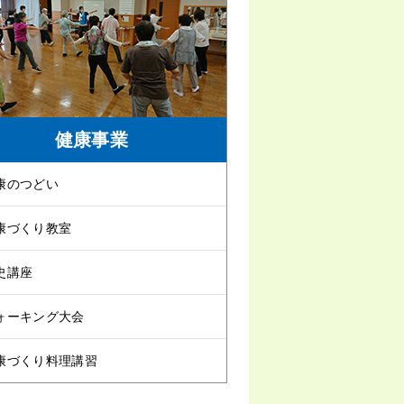
健康事業
康のつどい
康づくり教室
史講座
ォーキング大会
康づくり料理講習