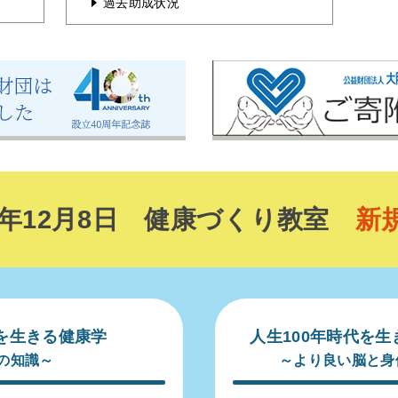
過去助成状況
25年12月8日 健康づくり教室
新
代を生きる健康学
人生100年時代を
の知識～
～より良い脳と身