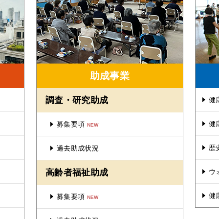
助成事業
調査・研究助成
健
健
募集要項
NEW
歴
過去助成状況
高齢者福祉助成
ウ
健
募集要項
NEW