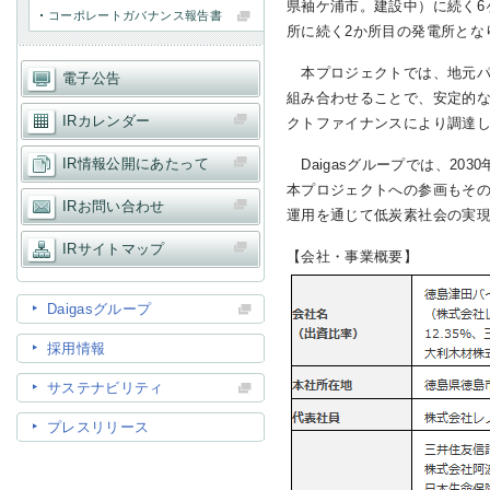
県袖ケ浦市。建設中）に続く6
コーポレートガバナンス報告書
所に続く2か所目の発電所とな
IR情報
本プロジェクトでは、地元パ
電子公告
組み合わせることで、安定的
IRカレンダー
クトファイナンスにより調達
採用情報
IR情報公開にあたって
Daigasグループでは、20
本プロジェクトへの参画もその
IRお問い合わせ
プレスリリース
運用を通じて低炭素社会の実
IRサイトマップ
【会社・事業概要】
Daigasグループ
採用情報
ご
サステナビリティ
プレスリリース
業務