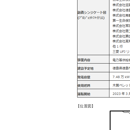
お問
【位置図】