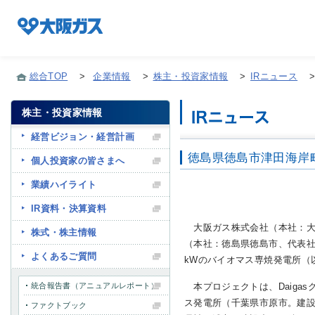
総合TOP
>
企業情報
>
株主・投資家情報
>
IRニュース
株主・投資家情報
企業情報TOP
経営ビジョン・経営計画
徳島県徳島市津田海岸
個人投資家の皆さまへ
企業/グループについて
業績ハイライト
IR資料・決算資料
社会貢献
大阪ガス株式会社（本社：大
株式・株主情報
（本社：徳島県徳島市、代表社
よくあるご質問
技術開発
kWのバイオマス専焼発電所（
統合報告書（アニュアルレポート）
本プロジェクトは、Daiga
ス発電所（千葉県市原市。建
ファクトブック
サステナビリティ