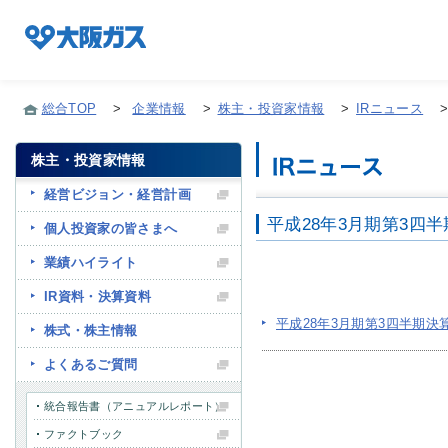
総合TOP
>
企業情報
>
株主・投資家情報
>
IRニュース
株主・投資家情報
企業情報TOP
経営ビジョン・経営計画
平成28年3月期第3四
個人投資家の皆さまへ
企業/グループについて
業績ハイライト
IR資料・決算資料
社会貢献
平成28年3月期第3四半期決
株式・株主情報
よくあるご質問
技術開発
統合報告書（アニュアルレポート）
ファクトブック
サステナビリティ