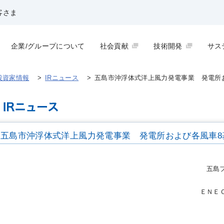
客さま
企業/グループについて
社会貢献
技術開発
サス
投資家情報
>
IRニュース
>
五島市沖浮体式洋上風力発電事業 発電所
五島市沖浮体式洋上風力発電事業 発電所および各風車8
五島
ＥＮＥ