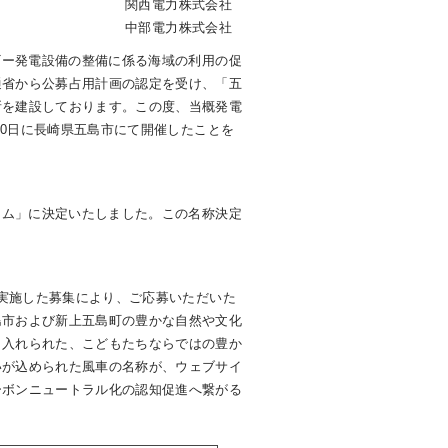
関西電力株式会社
中部電力株式会社
ー発電設備の整備に係る海域の利用の促
通省から公募占用計画の認定を受け、「五
所を建設しております。この度、当概発電
20日に長崎県五島市にて開催したことを
ム」に決定いたしました。この名称決定
実施した募集により、ご応募いただいた
島市および新上五島町の豊かな自然や文化
り入れられた、こどもたちならではの豊か
いが込められた風車の名称が、ウェブサイ
ーボンニュートラル化の認知促進へ繋がる