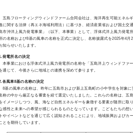
五島フローティングウィンドファーム合同会社は、海洋再生可能エネルギ
進に関する法律（再エネ海域利用法）に基づき、経済産業省および国土交
島市沖洋上風力発電事業」（以下、本事業）として、浮体式洋上風力発電
所の名称および8基の風車の名称を正式に決定し、名称披露式を2025年4月
お知らせいたします。
1.発電所名の決定
本事業における浮体式洋上風力発電所の名称を「五島洋上ウィンドファー
を通じて、今後さらに地域との連携を深めて参ります。
2.各風車8基の名称の決定
8基の風車の名称は、昨年に五島市および新上五島町の小中学生を対象に
名称の中から厳正なる審査を経て選定いたしました。これらの名称は、五
をイメージしつつ、風、海など自然エネルギーを象徴する要素が随所に取
な感性と未来への希望が感じられるものとなっています。こどもたちの想
トやイベントなどを通じて広く認知されることにより、地域振興およびカ
ことを期待しています。