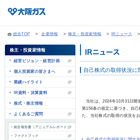
総合TOP
>
企業情報
>
株主・投資家情報
>
IRニュース
株主・投資家情報
企業情報TOP
経営ビジョン・経営計画
自己株式の取得状況に
個人投資家の皆さまへ
企業/グループについて
業績ハイライト
IR資料・決算資料
社会貢献
当社は、2024年10月31日
株式・株主情報
第156条の規定に基づき、自己
よくあるご質問
技術開発
た、当社株式の取得の状況を
統合報告書（アニュアルレポート）
ファクトブック
サステナビリティ
自己株式の取得状況に関す