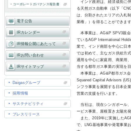
インド政府は、経済成長に伴
コーポレートガバナンス報告書
る天然ガス自動車（以下「CN
は、分割されたエリアの入札
IR情報
電子公告
業権」）を得ることができま
IRカレンダー
本事業は、AG&P SPV3親
採用情報
ているAGP International
IR情報公開にあたって
業で、インド南部を中心に日本
では初めて、主なガス供給方式
IRお問い合わせ
プレスリリース
通用を中心に家庭用、商業用
IRサイトマップ
当する都市ガス事業の実現を
本事業は、AG&P都市ガス会
Squared Capital Ad
Daigasグループ
ンフラ事業を展開する日本企業
採用情報
営業の支援を行います。
ご
サステナビリティ
当社は、現在シンガポール、
ービス事業、屋根置き太陽光
プレスリリース
業務
また、2019年に実施したAG
で、LNG基地事業や発電事業