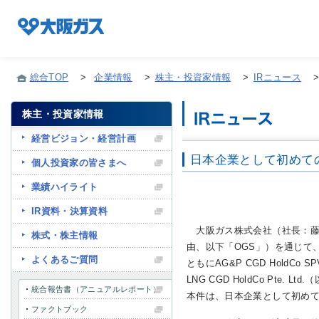
総合TOP
>
企業情報
>
株主・投資家情報
>
IRニュース
株主・投資家情報
企業情報TOP
経営ビジョン・経営計画
日本企業として初めて
個人投資家の皆さまへ
企業/グループについて
業績ハイライト
IR資料・決算資料
社会貢献
大阪ガス株式会社（社長：藤原 正隆
株式・株主情報
由、以下「OGS」）を通じて
よくあるご質問
技術開発
ともにAG&P CGD HoldCo 
LNG CGD HoldCo Pt
統合報告書（アニュアルレポート）
本件は、日本企業として初め
ファクトブック
サステナビリティ