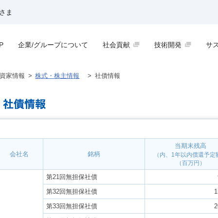
さま
P
企業/グループについて
社会貢献
技術開発
サ
資家情報
>
株式・株主情報
>
社債情報
当期末残高
会社名
銘柄
（内、1年以内償還予定
（百万円）
第21回無担保社債
第32回無担保社債
1
第33回無担保社債
2