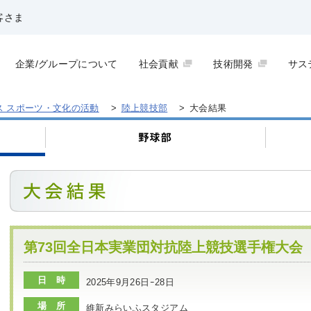
客さま
企業/グループについて
社会貢献
技術開発
サス
ス スポーツ・文化の活動
>
陸上競技部
>
大会結果
第73回全日本実業団対抗陸上競技選手権大会
日 時
2025年9月26日ｰ28日
場 所
維新みらいふスタジアム