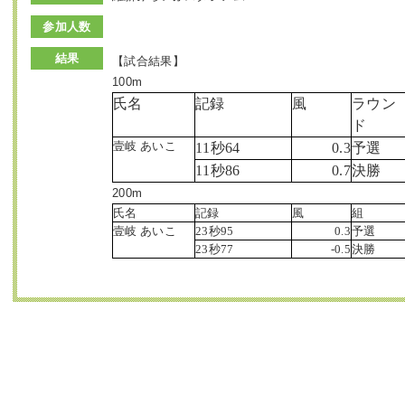
参加人数
結果
【試合結果】
100m
氏名
記録
風
ラウン
ド
壹岐 あいこ
11秒64
0.3
予選
11秒86
0.7
決勝
200m
氏名
記録
風
組
壹岐 あいこ
23秒95
0.3
予選
23秒77
-0.5
決勝