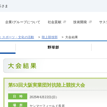
客さま
企業/グループについて
社会貢献
技術開発
サス
ス スポーツ・文化の活動
>
陸上競技部
>
大会結果
第53回大阪実業団対抗陸上競技大会
日 時
2025年6月22日(日）
場 所
ヤンマーフィールド長居