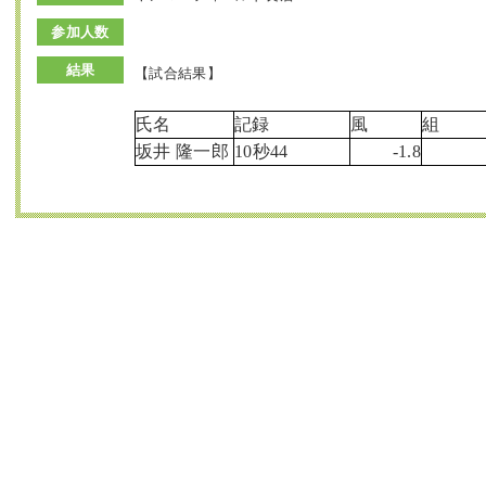
参加人数
結果
【試合結果】
氏名
記録
風
組
坂井 隆一郎
10秒44
-1.8