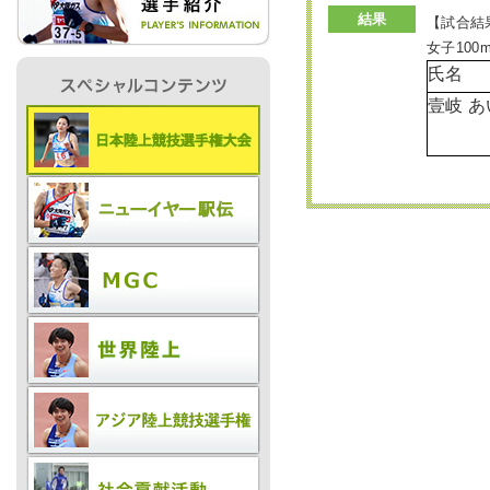
結果
【試合結
女子100
IR情報
氏名
壹岐 
採用情報
プレスリリース
ご
業務