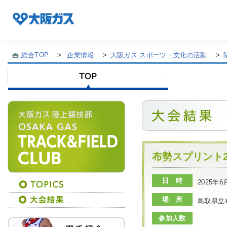
総合TOP
>
企業情報
>
大阪ガス スポーツ・文化の活動
>
企業情報TOP
企業/グループについて
社会貢献
布勢スプリント2
日 時
2025年6
技術開発
場 所
鳥取県立
参加人数
サステナビリティ