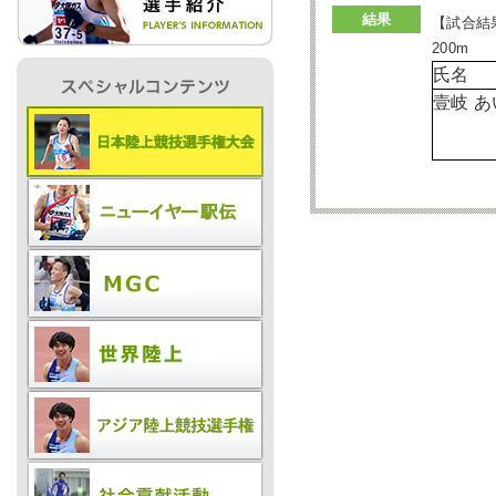
結果
【試合結
200m
IR情報
氏名
壹岐 
採用情報
プレスリリース
ご
業務