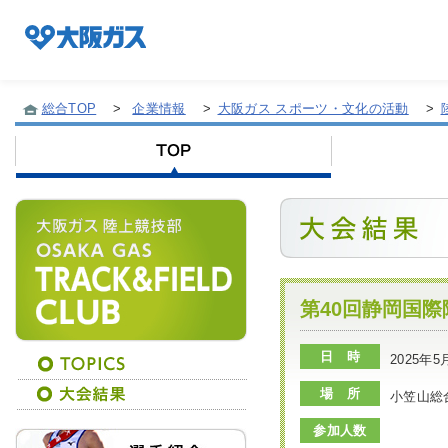
総合TOP
>
企業情報
>
大阪ガス スポーツ・文化の活動
>
企業情報TOP
企業/グループについて
社会貢献
第40回静岡国
日 時
2025年5
技術開発
場 所
小笠山総
参加人数
サステナビリティ