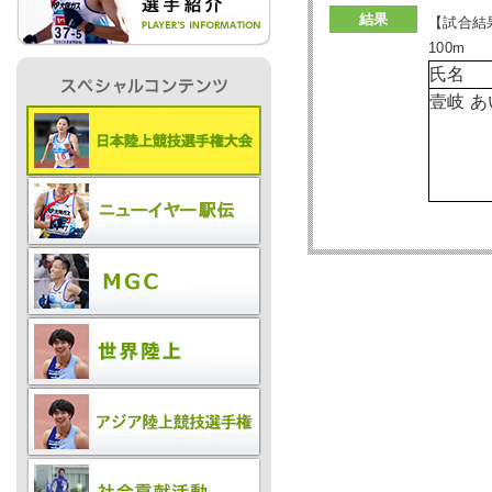
結果
【試合結
100m
IR情報
氏名
壹岐 
採用情報
プレスリリース
ご
業務