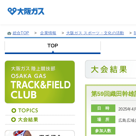
総合TOP
>
企業情報
>
大阪ガス スポーツ・文化の活動
>
企業情報TOP
企業/グループについて
社会貢献
第59回織田幹
日 時
2025年4
技術開発
場 所
広島広域
参加人数
サステナビリティ