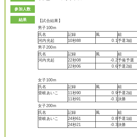
参加人数
結果
【試合結果】
男子100m
氏名
記録
風
組
河内光起
10秒88
0.1
予選3組
男子200m
氏名
記録
風
組
河内光起
22秒08
-0.2
予備予選
22秒06
0.6
予選2組
女子100m
氏名
記録
風
組
壹岐あいこ
11秒90
0.9
予選2組
11秒91
-0.1
決勝
女子200m
氏名
記録
風
組
壹岐あいこ
24秒61
0.8
予選1組
24秒21
-0.3
決勝