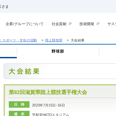
客さま
企業/グループについて
社会貢献
技術開発
サス
ス スポーツ・文化の活動
>
陸上競技部
>
大会結果
第82回滋賀県陸上競技選手権大会
日 時
2023年7月15日ｰ16日
場 所
平和堂HATOスタジアム