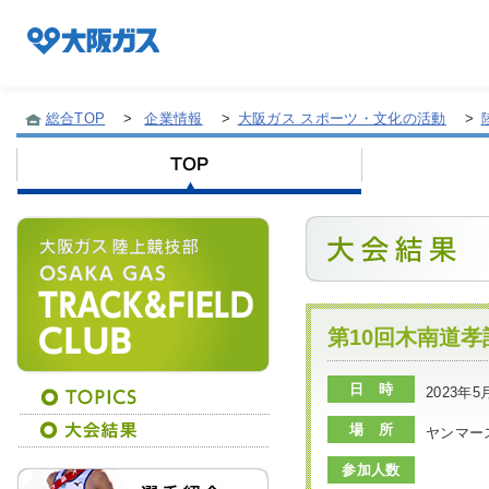
総合TOP
>
企業情報
>
大阪ガス スポーツ・文化の活動
>
企業情報TOP
企業/グループについて
社会貢献
第10回木南道
日 時
2023年5
技術開発
場 所
ヤンマー
参加人数
サステナビリティ