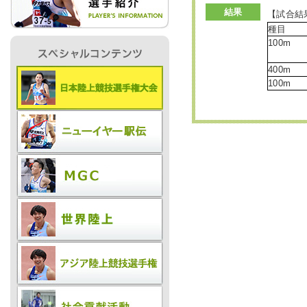
結果
【試合結
種目
IR情報
100m
400m
100m
採用情報
プレスリリース
ご
業務