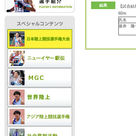
結果
【試合結
60m
IR情報
氏名
坂井 隆
採用情報
プレスリリース
ご
業務