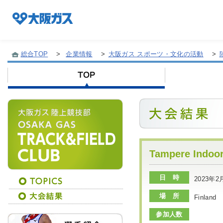
総合TOP
>
企業情報
>
大阪ガス スポーツ・文化の活動
>
企業情報TOP
企業/グループについて
社会貢献
Tampere Indoo
日 時
2023年2
技術開発
場 所
Finland
参加人数
サステナビリティ