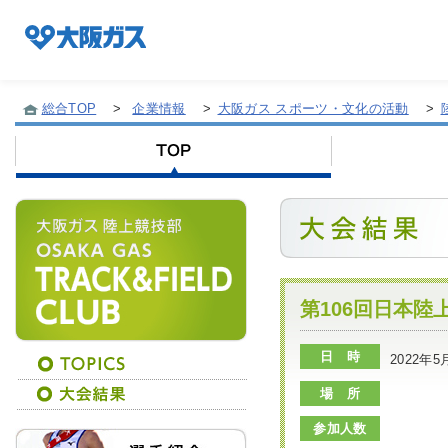
総合TOP
>
企業情報
>
大阪ガス スポーツ・文化の活動
>
企業情報TOP
企業/グループについて
社会貢献
第106回日本陸
日 時
2022年5
技術開発
場 所
参加人数
サステナビリティ