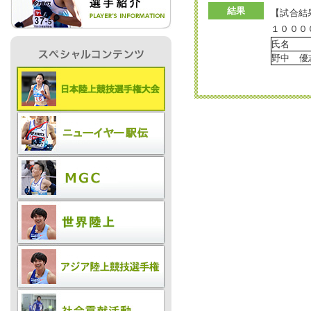
結果
【試合結
１０００
IR情報
氏名
野中 優
採用情報
プレスリリース
ご
業務