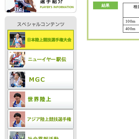
結果
種
IR情報
100m
400m
採用情報
プレスリリース
ご
業務