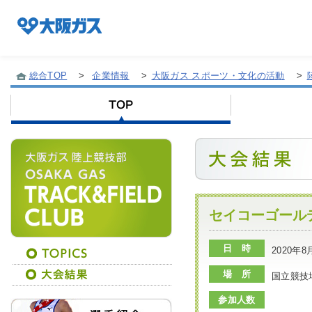
総合TOP
>
企業情報
>
大阪ガス スポーツ・文化の活動
>
企業情報TOP
企業/グループについて
社会貢献
セイコーゴールデ
日 時
2020年
技術開発
場 所
国立競技
参加人数
サステナビリティ