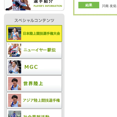
結果
川南 友佑
IR情報
採用情報
プレスリリース
ご
業務