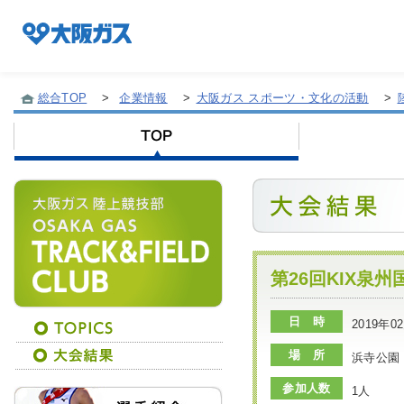
総合TOP
>
企業情報
>
大阪ガス スポーツ・文化の活動
>
企業情報TOP
企業/グループについて
社会貢献
第26回KIX泉
日 時
2019年
技術開発
場 所
浜寺公園
参加人数
1人
サステナビリティ