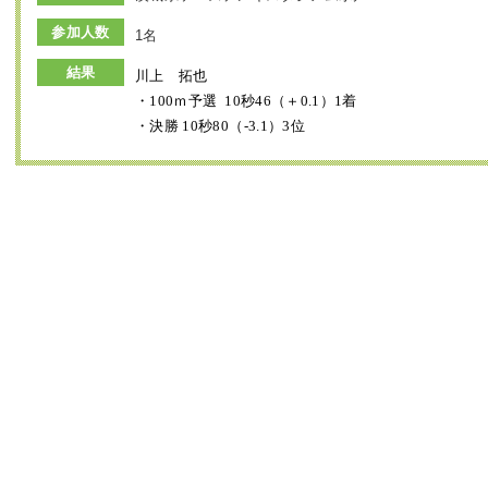
参加人数
1名
結果
川上 拓也
・100
ｍ
予選 10秒46（＋0.1）1着
・決勝 10秒80（‐3.1）3位