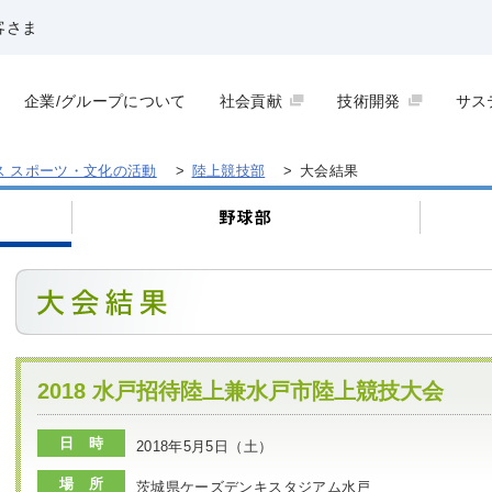
客さま
企業/グループについて
社会貢献
技術開発
サス
ス スポーツ・文化の活動
>
陸上競技部
>
大会結果
2018 水戸招待陸上兼水戸市陸上競技大会
日 時
2018年5月5日（土）
場 所
茨城県ケーズデンキスタジアム水戸