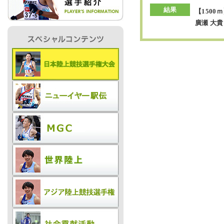
結果
【1500
廣瀬 大貴
IR情報
採用情報
プレスリリース
ご
業務