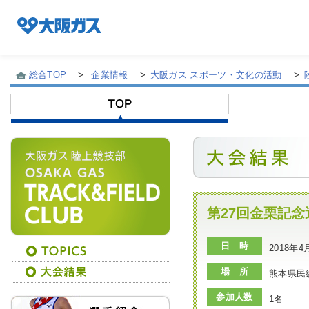
総合TOP
>
企業情報
>
大阪ガス スポーツ・文化の活動
>
企業情報TOP
企業/グループについて
社会貢献
第27回金栗記念
日 時
2018年
技術開発
場 所
熊本県民
参加人数
1名
サステナビリティ