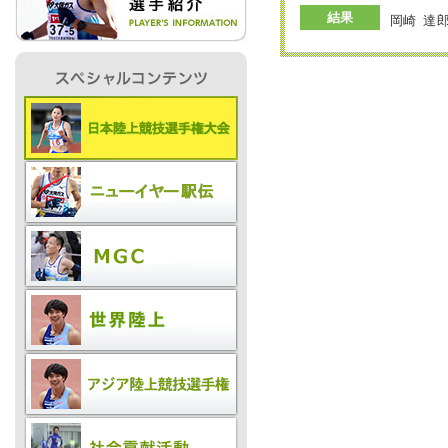
結果
岡崎 達郎
IR情報
採用情報
プレスリリース
ご
業務