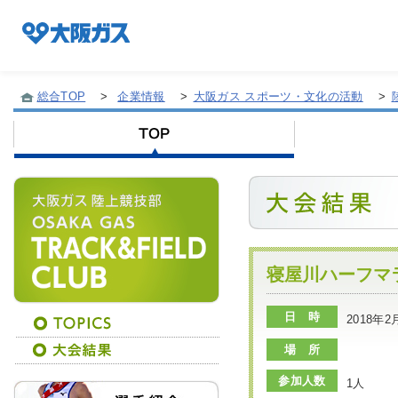
総合TOP
>
企業情報
>
大阪ガス スポーツ・文化の活動
>
企業情報TOP
企業/グループについて
社会貢献
寝屋川ハーフマラ
日 時
2018年
技術開発
場 所
参加人数
1人
サステナビリティ