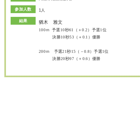
参加人数
1人
結果
猶木 雅文
100ｍ 予選10秒61（＋0.2）予選1位
決勝10秒53（＋0.1）優勝
200ｍ 予選21秒15（－0.8）予選1位
決勝20秒97（＋0.6）優勝