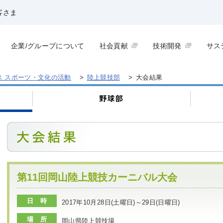
客さま
企業/グループについて
社会貢献
技術開発
サス
ス スポーツ・文化の活動
>
陸上競技部
>
大会結果
第11回岡山陸上競技カーニバル大会
日 時
2017年10月28日(土曜日)～29日(日曜日)
場 所
岡山県陸上競技場