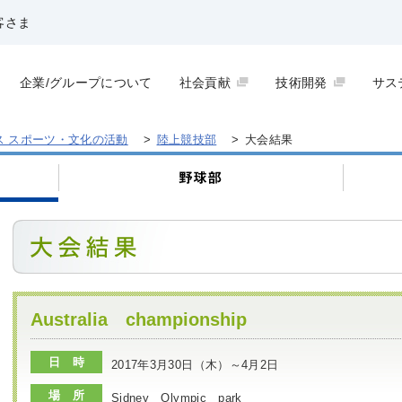
客さま
企業/グループについて
社会貢献
技術開発
サス
ス スポーツ・文化の活動
>
陸上競技部
>
大会結果
Australia championship
日 時
2017年3月30日（木）～4月2日
場 所
Sidney Olympic park