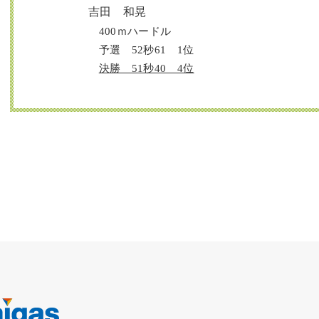
吉田
和晃
400
ｍハードル
予選 52秒61 1位
決勝 51秒40 4位