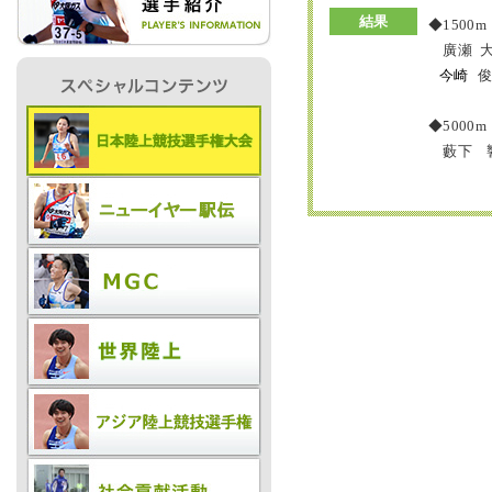
結果
◆1500m
廣瀬 
IR情報
今崎
俊
◆5000m
採用情報
藪下 響大
プレスリリース
ご
業務