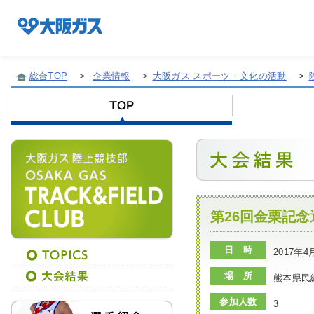
総合TOP
>
企業情報
>
大阪ガス スポーツ・文化の活動
>
企業情報TOP
企業/グループについて
社会貢献
第26回金栗記念
日 時
2017年
技術開発
場 所
熊本県民
参加人数
3
サステナビリティ