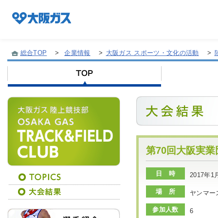
総合TOP
>
企業情報
>
大阪ガス スポーツ・文化の活動
>
企業情報TOP
企業/グループについて
社会貢献
第70回大阪実
日 時
2017年
技術開発
場 所
ヤンマー
参加人数
6
サステナビリティ