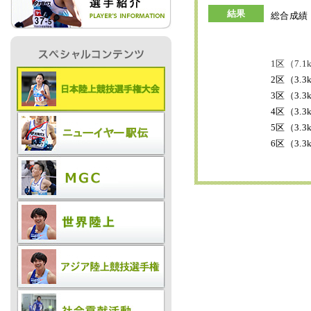
結果
総合成績
IR情報
記
1
区（7
.
1
2
区（3.3
採用情報
3
区
（3.
4
区（3.3
5
区
（3.
プレスリリース
6
区
（3.
ご
業務