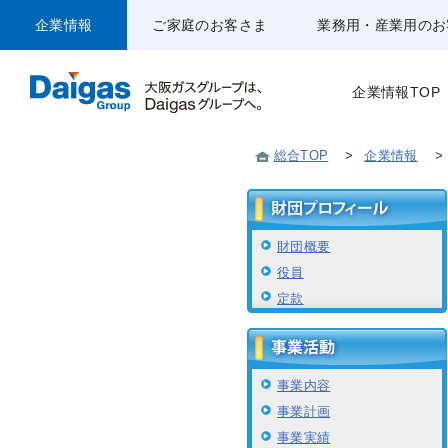
企業情報
ご家庭のお客さま
業務用・産業用のお
企業情報TOP
総合TOP
>
企業情報
>
財団概要
役員
定款
事業内容
事業計画
事業実績