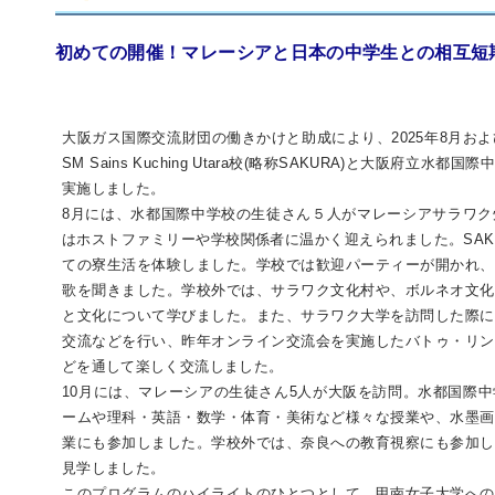
初めての開催！マレーシアと日本の中学生との相互短
大阪ガス国際交流財団の働きかけと助成により、2025年8月お
SM Sains Kuching Utara校(略称SAKURA)と大阪府立
実施しました。
8月には、水都国際中学校の生徒さん５人がマレーシアサラワク
はホストファミリーや学校関係者に温かく迎えられました。SAK
ての寮生活を体験しました。学校では歓迎パーティーが開かれ、
歌を聞きました。学校外では、サラワク文化村や、ボルネオ文化
と文化について学びました。また、サラワク大学を訪問した際に
交流などを行い、昨年オンライン交流会を実施したバトゥ・リン
どを通して楽しく交流しました。
10月には、マレーシアの生徒さん5人が大阪を訪問。水都国際
ームや理科・英語・数学・体育・美術など様々な授業や、水墨画
業にも参加しました。学校外では、奈良への教育視察にも参加し
見学しました。
このプログラムのハイライトのひとつとして、甲南女子大学への