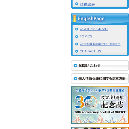
財務諸表
OGFICE'S GRANT
TOPICS
Granted Research Reports
CONTACT US