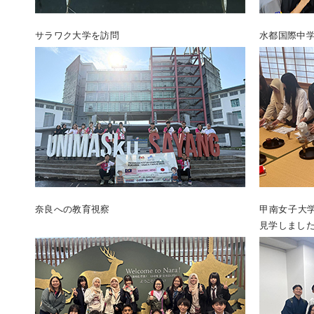
サラワク大学を訪問
水都国際中学
奈良への教育視察
甲南女子大
見学しまし