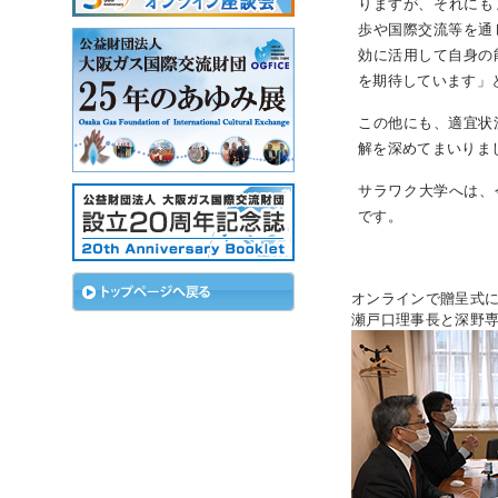
りますが、それにも
歩や国際交流等を通
効に活用して自身の
お
を期待しています」
この他にも、適宜状
解を深めてまいりま
サラワク大学へは、
です。
オンラインで贈呈式
瀬戸口理事長と深野