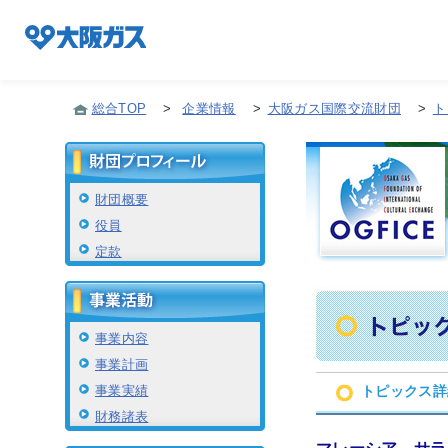
総合TOP
>
企業情報
>
大阪ガス国際交流財団
>
ト
企業情報TOP
財団概要
役員
企業/グループについて
定款
社会貢献
事業内容
事業計画
技術開発
事業実績
トピックス詳
財務諸表
サステナビリティ