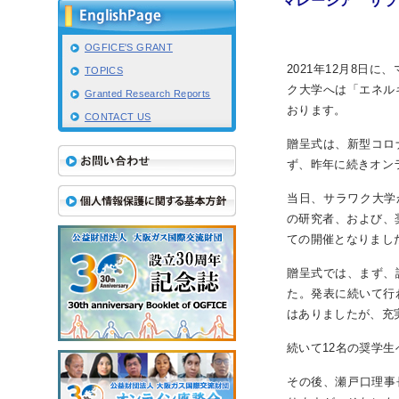
マレーシア サラ
OGFICE'S GRANT
IR情報
2021年12月8
TOPICS
ク大学へは「エネル
Granted Research Reports
おります。
採用情報
CONTACT US
贈呈式は、新型コロ
ず、昨年に続きオン
プレスリリース
当日、サラワク大学
の研究者、および、
ての開催となりまし
贈呈式では、まず、
た。発表に続いて行
はありましたが、充
続いて12名の奨学
業
その後、瀬戸口理事