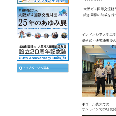
大阪ガス国際交流財
続き同様の助成を行
お
インドネシア大学工
贈呈式・研究発表後
ボゴール農大での
オンラインでの研究