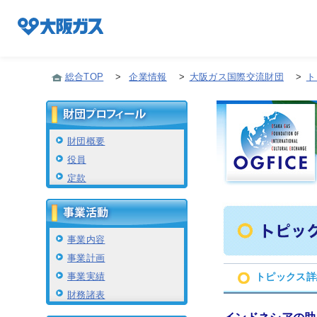
総合TOP
>
企業情報
>
大阪ガス国際交流財団
>
ト
企業情報TOP
財団概要
役員
企業/グループについて
定款
社会貢献
事業内容
事業計画
技術開発
事業実績
トピックス詳
財務諸表
サステナビリティ