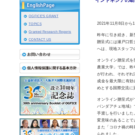
インドネシアの助
OGFICE'S GRANT
IR情報
2021年11月8日
TOPICS
Granted Research Reports
昨年に引き続き、新
採用情報
CONTACT US
贈呈式には瀬戸口哲
へは、現地スタッフ
プレスリリース
オンライン贈呈式を
農業大学」では、昨
が行われ、それぞれ
成金を最大限に有効
めとする国際交流に
オンライン贈呈式が
バンダアチェ地域）
手渡しを行いました
変意味のあることで
業
また「コロナ禍の時
られました。