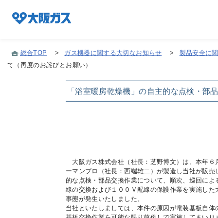
総合TOP
>
ガス機器に関する大切なお知らせ
>
製品安全に
て（再度のお詫びとお願い）
企業情報TOP
「浴室暖房乾燥機」の自主的な点検・部
企業/グループについて
社会貢献
大阪ガス株式会社（社長：芝野博文）は、本年６
ーマンプロ（社長：西端雄二）が製造し当社が販売
技術開発
的な点検・部品交換作業について、順次、巡回によ
線の交換および１００Ｖ配線の保護作業を実施した
事態が発生いたしました。
当社といたしましては、本件の原因が電装基板自体
サステナビリティ
基板交換作業を可能な限り前倒しで実施してまいり