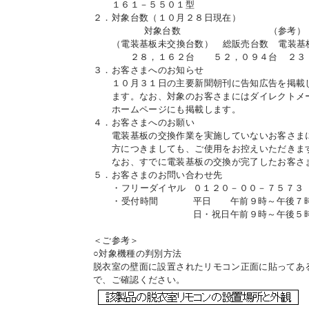
１６１－５５０１型
２．
対象台数
（１０月２８日現在）
対象台数
（参考）
お問
（電装基板未交換台数）
総販売台数
電装基
２８，１６２台
５２，０９４台
２３
３．
お客さまへのお知らせ
１０月３１日の主要新聞朝刊に告知広告を掲載
ます。なお、対象のお客さまにはダイレクトメ
ホームページにも掲載します。
４．
お客さまへのお願い
電装基板の交換作業を実施していないお客さま
方につきましても、ご使用をお控えいただきま
なお、すでに電装基板の交換が完了したお客さ
５．
お客さまのお問い合わせ先
・
フリーダイヤル
０１２０－００－７５７３
・
受付時間
平日
午前９時～午後７
日・祝日
午前９時～午後５
＜ご参考＞
○対象機種の判別方法
脱衣室の壁面に設置されたリモコン正面に貼ってあ
で、ご確認ください。