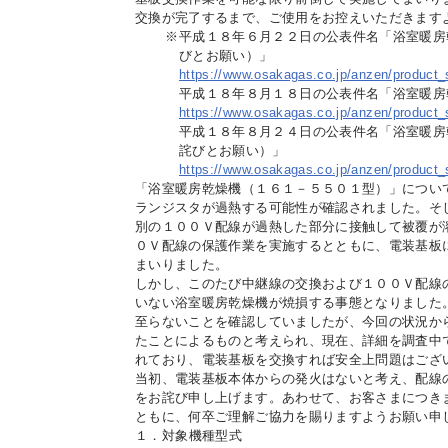
交換が完了するまで、ご使用をお控えいただきます
※
平成１８年６月２２日の公表件名「浴室暖房
びとお願い）」
IR情報
https://www.osakagas.co.jp/anzen/product
平成１８年８月１８日の公表件名「浴室暖房
https://www.osakagas.co.jp/anzen/product
採用情報
平成１８年８月２４日の公表件名「浴室暖房
詫びとお願い）」
https://www.osakagas.co.jp/anzen/product
「浴室暖房乾燥機（１６１－５５０１型）」につい
プレスリリース
ランジスタが過熱する可能性が確認されました。そ
別の１００Ｖ配線が過熱した部分に接触して被覆が
０Ｖ配線の保護作業を実施するとともに、電装基板
まいりました。
しかし、このたび中継線の交換および１００Ｖ配線
いない浴室暖房乾燥機が焼損する事態となりました
至らないことを確認していましたが、今回の状況か
たことによるものと考えられ、現在、詳細を調査中
ご
れており、電装基板を交換すれば安全上問題はござ
当初、電装基板本体からの発火はないと考え、配線
をお詫び申し上げます。あわせて、お客さまにつき
業務
ともに、何卒ご理解ご協力を賜りますようお願い申
１．
対象機種型式