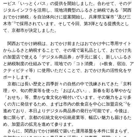
ービス「いっとくパス」の提供を開始しました。合わせて、そのデ
ジタルインフラを活用し、現地消費型のふるさと納税である「関西
＊1
おでかけ納税」を自治体向けに提案開始し、兵庫県宝塚市
及び三
IR情報
＊2
木市
で採用されています。そして今回、第3弾となる提携先とし
て、京都市が決定しました。
採用情報
関西おでかけ納税は、おでかけ前またはおでかけ中に専用サイト
からふるさと納税することで、その場で返礼品として、おでかけ先
の加盟店で使える「デジタル商品券」が手元に届く、新しいふるさ
プレスリリース
と納税制度の仕組みです。現地での「コト消費」（=飲食、宿泊、ア
クティビティ等）に使用いただくことで、おでかけ先の活性化をサ
ポートします。
京都には長い歴史と四季折々の自然の中で洗練されてきた「京料
理」や、旬の野菜等を使った「おばんざい」、新春を彩る華やかな
企業情報
「おせち」等、豊かな食文化が根付いています。その魅力をより多
＊3
くの方に発信するため、まずは市内の飲食店を中心に加盟店化
を
ご家庭のお客さま
進めており、本日よりデジタル商品券の発行が可能です。今後は、
食に限らず、京都の伝統文化や伝統産業等、幅広い魅力も届けるた
業務用・産業用のお客さま
め、加盟店の拡充を進めて参ります。
さらに、関西おでかけ納税で築いた運用基盤を本件に留まらず、