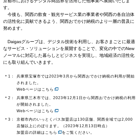
京都市におけるデジタル商品券を活用した他事業へ展開いたしま
す。
今後も、関西の飲食・観光サービス業の事業者や関西の各自治体
お問い合わせ
English
の活性化に貢献できるよう、関西おでかけ納税のより一層の普及に
努めます。
Daigasグループは、デジタル技術を利用し、お客さまごとに最適
なサービス・ソリューションを展開することで、変化の中でのNew
ノーマルに対応した暮らしとビジネスを実現し、地域経済の活性化
にも取り組んでいきます。
＊1：
兵庫県宝塚市では2023年3月から関西おでかけ納税の利用が開始
されました。
Webページはこちら
＊2：
兵庫県三木市では、2023年12月1日から関西おでかけ納税の利用
が開始されました。
Webページはこちら
＊3：
京都市内のいっとくパス加盟店は130店舗、関西全域では2,000
店舗以上にのぼります。（2023年12月13日時点）
加盟店の詳細は
こちら
をご覧ください。