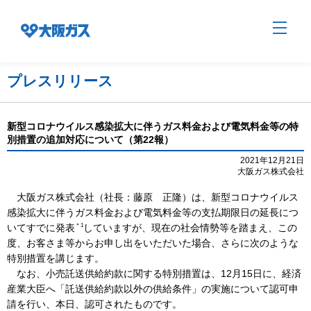
プレスリリース
企業情報TOP
新型コロナウイルス感染拡大に伴うガス料金および電気料金等の特
別措置の追加対応について（第22報）
企業/グループについて
2021年12月21日
大阪ガス株式会社
大阪ガス株式会社（社長：藤原 正隆）は、新型コロナウイルス
社会貢献
感染拡大に伴うガス料金および電気料金等の支払期限日の延長につ
＊1
いてすでに発表
していますが、現在の社会情勢等を踏まえ、この
度、お客さま等からお申し出をいただいた場合、さらに次のような
技術開発
特別措置を講じます。
なお、小売託送供給約款に関する特別措置は、12月15日に、経済
産業大臣へ「託送供給約款以外の供給条件」の実施について認可申
サステナビリティ
請を行い、本日、認可されたものです。