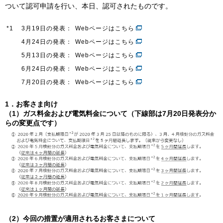
ついて認可申請を行い、本日、認可されたものです。
*1
3月19日の発表：
Webページはこちら
IR情報
4月24日の発表：
Webページはこちら
5月13日の発表：
Webページはこちら
採用情報
6月24日の発表：
Webページはこちら
7月20日の発表：
Webページはこちら
プレスリリース
1．お客さま向け
（1）ガス料金および電気料金について（下線部は7月20日発表分か
らの変更点です）
企業情報
ご家庭のお客さま
業務用・産業用のお客さま
（2）今回の措置が適用されるお客さまについて