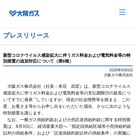
プレスリリース
企業情報TOP
新型コロナウイルス感染拡大に伴うガス料金および電気料金等の特
別措置の追加対応について（第6報）
企業/グループについて
2020年8月6日
大阪ガス株式会社
大阪ガス株式会社（社長：本荘 武宏）は、新型コロナウイルス
社会貢献
感染拡大に伴うガス料金および電気料金等の支払期限日の延長につ
＊1
いてすでに発表
していますが、現在の社会情勢等を踏まえ、この
度、お客さま等からお申し出をいただいた場合、さらに次のような
技術開発
特別措置を講じます。
なお、一般ガス供給約款および小売託送供給約款に関する特別措
置は、8月3日に、経済産業大臣へ「指定旧供給区域等小売供給約款
サステナビリティ
以外の供給条件」および「託送供給約款以外の供給条件」の実施に