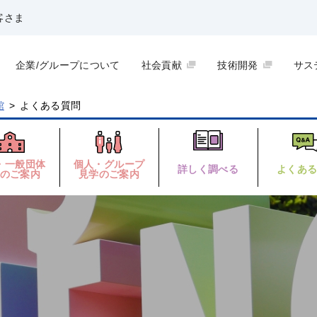
客さま
企業/グループについて
社会貢献
技術開発
サス
館
>
よくある質問
・一般団体
個人・グループ
詳しく調べる
よくあ
のご案内
見学のご案内