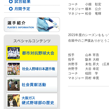
コーチ
小畑 彰宏
マネジャー
榎本 公介
マネジャー
松谷 竜暉
IR情報
採用情報
2021年度のシーズンをも
在籍中のご声援ありがとう
プレスリリース
投手
山本 宵吾
投手
阪本 大樹
外野手
末包 昇大 （
外野手
大谷 幸宏
コーチ
稲田 学
マネジャー
田村 幸寛
ご
業務