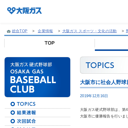
総合TOP
>
企業情報
>
大阪ガス スポーツ・文化の活動
>
企業情報TOP
企業/グループについて
大阪市に社会人野球
社会貢献
2019年12月16日
技術開発
大阪ガス硬式野球部は、第
大阪市に優勝報告を行いま
サステナビリティ