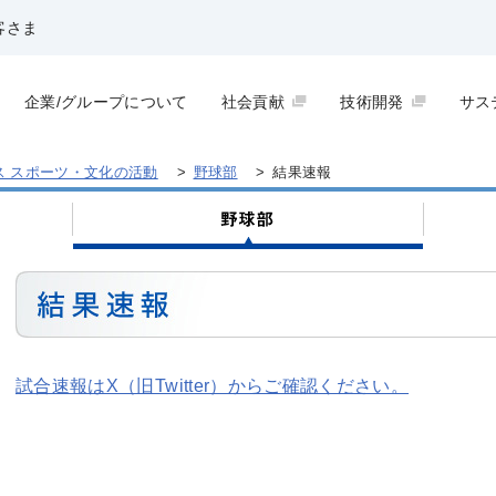
客さま
企業/グループについて
社会貢献
技術開発
サス
ス スポーツ・文化の活動
>
野球部
>
結果速報
試合速報はX（旧Twitter）からご確認ください。