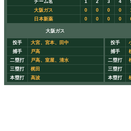
チーム名
1
2
3
4
大阪ガス
0
0
0
0
日本新薬
0
0
0
0
大阪ガス
投手
大宮、宮本、田中
投手
捕手
戸高
捕手
二塁打
戸高、室屋、清水
二塁打
三塁打
梶田
三塁打
本塁打
高波
本塁打