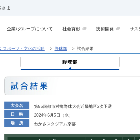
客さま
企業/グループについて
社会貢献
技術開発
サス
ス スポーツ・文化の活動
>
野球部
>
試合結果
大会名
第95回都市対抗野球大会近畿地区2次予選
日 時
2024年6月5日（水）
場 所
わかさスタジアム京都