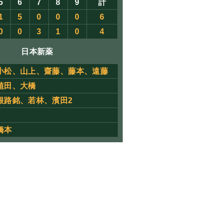
5
6
7
8
9
計
1
5
0
0
0
6
0
0
3
1
0
4
日本新薬
小松、山上、齋藤、藤本、遠藤
植田、大橋
根路銘、若林、濱田2
橋本