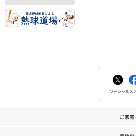
お問
ご家庭