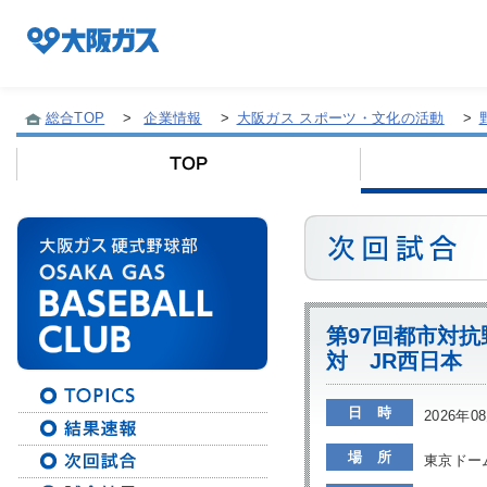
総合TOP
>
企業情報
>
大阪ガス スポーツ・文化の活動
>
企業情報TOP
企業/グループについて
社会貢献
第97回都市対抗
対 JR西日本
技術開発
日 時
2026年
場 所
東京ドー
サステナビリティ