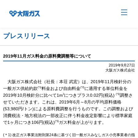
プレスリリース
企業情報TOP
2019年11月ガス料金の原料費調整等について
2019年9月27日
大阪ガス株式会社
企業/グループについて
大阪ガス株式会社（社長：本荘 武宏）は、2019年11月検針分の
(*1)
(*2)
一般ガス供給約款
料金および自由料金
に適用する単位料金を
社会貢献
3
(*3)
2019年10月検針分に比べて1m
につきプラス0.02円(税込)
調整さ
せていただきます。これは、2019年6月～8月の平均原料価格
(53,980円/トン)による原料費調整を行うものです。この調整および
技術開発
消費税法・地方税法の一部改正に伴う料金改定影響により標準家庭
(*3)
で1ヶ月につき106円(税込)
ガス料金が上がります。
サステナビリティ
(＊1) 改正ガス事業法附則第24条に基づく旧一般ガスみなしガス小売事業者の指