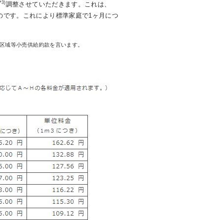
*3)
調整させていただきます。これは、
うものです。これにより標準家庭で1ヶ月につ
給区域等小売供給約款を言います。