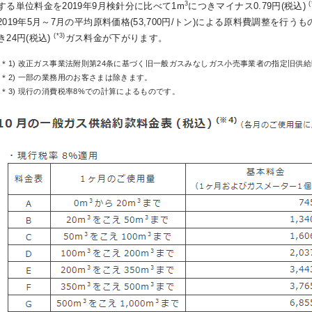
3
(
する単位料金を2019年9月検針分に比べて1m
につきマイナス0.79円(税込)
2019年5月～7月の平均原料価格(53,700円/トン)による原料費調整を行
(*3)
き24円(税込)
ガス料金が下がります。
(＊1) 改正ガス事業法附則第24条に基づく旧一般ガスみなしガス小売事業者の指定旧供
(＊2) 一部の業務用のお客さまは除きます。
(＊3) 現行の消費税率8%での計算によるものです。