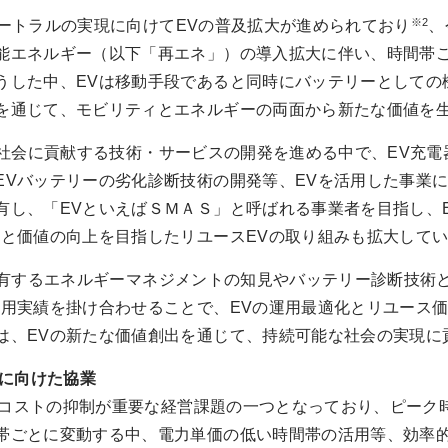
※2
ュートラルの実現に向けてEVの普及拡大が進められており
、
能エネルギー（以下「再エネ」）の導入拡大に伴い、時間帯
うした中、EVは移動手段であると同時にバッテリーとしての
を通じて、モビリティとエネルギーの両面から新たな価値を
素社会に貢献する技術・サービスの開発を進める中で、EV充
EVバッテリーの劣化診断技術の開発等、EVを活用した事業
有し、「EVといえばＳＭＡＳ」と呼ばれる事業者を目指し、
用と価値の向上を目指したリユースEVの取り組みも拡大して
プが有するエネルギーマネジメントの知見やバッテリー診断技術
運用実績を掛け合わせることで、EVの運用最適化とリユース
は、EVの新たな価値創出を通じて、持続可能な社会の実現に
化に向けた協業
コストの抑制が重要な経営課題の一つとなっており、ピーク
帯ごとに変動する中、電力単価の低い時間帯の活用等、効率