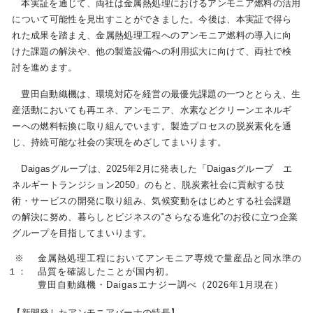
本実証を通じて、両社は金属熱処理におけるアンモニア燃料の活用
について可能性を見出すことができました。今後は、本実証で得ら
れた成果を踏まえ、金属熱処理工程へのアンモニア燃料の導入に向
けた課題の解決や、他の製造設備への利用拡大に向けて、両社で検
討を進めます。
豊田自動織機は、環境対応を経営の最優先課題の一つととらえ、生
産活動においても再エネ、アンモニア、水素などクリーンエネルギ
ーへの燃料転換に取り組んでいます。製造プロセスの脱炭素化を通
じ、持続可能な社会の実現をめざしてまいります。
Daigasグループは、2025年2月に発表した「Daigasグループ エ
ネルギートランジション2050」のもと、脱炭素社会に貢献する技
術・サービスの開発に取り組み、気候変動をはじめとする社会課題
の解決に努め、暮らしとビジネスの“さらなる進化”のお役に立つ企業
グループを目指してまいります。
※
金属熱処理工程においてアンモニア専焼で量産品と同水準の
１：
品質を確認したことが国内初。
豊田自動織機・Daigasエナジー調べ（2026年1月現在）
【新開発したアンモニアバーナの特長】