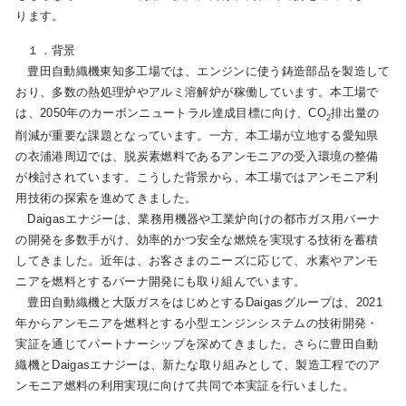
ります。
１．背景
お問い合わせ
English
豊田自動織機東知多工場では、エンジンに使う鋳造部品を製造して
おり、多数の熱処理炉やアルミ溶解炉が稼働しています。本工場で
は、2050年のカーボンニュートラル達成目標に向け、CO
排出量の
2
削減が重要な課題となっています。一方、本工場が立地する愛知県
の衣浦港周辺では、脱炭素燃料であるアンモニアの受入環境の整備
が検討されています。こうした背景から、本工場ではアンモニア利
用技術の探索を進めてきました。
Daigasエナジーは、業務用機器や工業炉向けの都市ガス用バーナ
の開発を多数手がけ、効率的かつ安全な燃焼を実現する技術を蓄積
してきました。近年は、お客さまのニーズに応じて、水素やアンモ
ニアを燃料とするバーナ開発にも取り組んでいます。
豊田自動織機と大阪ガスをはじめとするDaigasグループは、2021
年からアンモニアを燃料とする小型エンジンシステムの技術開発・
実証を通じてパートナーシップを深めてきました。さらに豊田自動
織機とDaigasエナジーは、新たな取り組みとして、製造工程でのア
ンモニア燃料の利用実現に向けて共同で本実証を行いました。