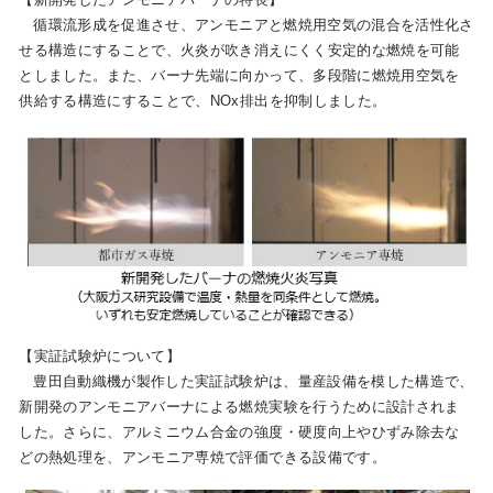
循環流形成を促進させ、アンモニアと燃焼用空気の混合を活性化さ
せる構造にすることで、火炎が吹き消えにくく安定的な燃焼を可能
としました。また、バーナ先端に向かって、多段階に燃焼用空気を
供給する構造にすることで、NOx排出を抑制しました。
【実証試験炉について】
豊田自動織機が製作した実証試験炉は、量産設備を模した構造で、
新開発のアンモニアバーナによる燃焼実験を行うために設計されま
した。さらに、アルミニウム合金の強度・硬度向上やひずみ除去な
どの熱処理を、アンモニア専焼で評価できる設備です。