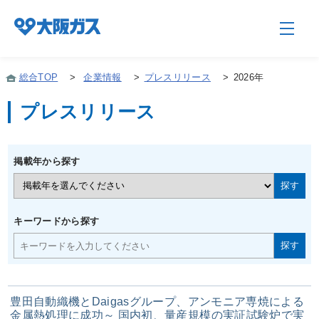
総合TOP
>
企業情報
>
プレスリリース
>
2026年
プレスリリース
企業情報TOP
掲載年から探す
企業/グループについて
社会貢献
キーワードから探す
技術開発
豊田自動織機とDaigasグループ、アンモニア専焼による
サステナビリティ
金属熱処理に成功～ 国内初、量産規模の実証試験炉で実