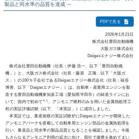
製品と同水準の品質を達成 ～
IR情報
PDFで見る
2026年1月21日
採用情報
株式会社豊田自動織機
大阪ガス株式会社
Daigasエナジー株式会社
プレスリリース
株式会社豊田自動織機（社長：伊藤 浩一、以下「豊田自動織
機」）と、大阪ガス株式会社（社長：藤原 正隆、以下「大阪ガ
ス」）の100％子会社であるDaigasエナジー株式会社（社長：福谷
博善、以下「Daigasエナジー」）は、自動車・産業用エンジンを製
企業情報
造する豊田自動織機東知多工場（愛知県半田市）の鋳造ラインにお
※１
いて、国内で初めて
、アンモニア燃料のみを用いた金属熱処理工
ご家庭のお客さま
程の実証評価試験（以下、「本実証」）に成功しました。
本実証では、量産規模の実証試験炉にDaigasエナジーが開発した
アンモニアバーナを搭載して自動車用エンジン部品の金属熱処理を
業務用・産業用のお客さま
行い、量産品と同水準の製品品質となることを確認しました。今後
もさらなるアンモニア利用の拡大に向け、両社で連携を進めてまい