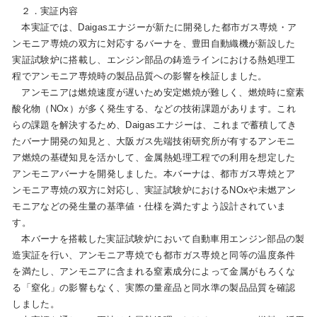
２．実証内容
本実証では、Daigasエナジーが新たに開発した都市ガス専焼・ア
ンモニア専焼の双方に対応するバーナを、豊田自動織機が新設した
実証試験炉に搭載し、エンジン部品の鋳造ラインにおける熱処理工
程でアンモニア専焼時の製品品質への影響を検証しました。
アンモニアは燃焼速度が遅いため安定燃焼が難しく、燃焼時に窒素
酸化物（NOx）が多く発生する、などの技術課題があります。これ
らの課題を解決するため、Daigasエナジーは、これまで蓄積してき
たバーナ開発の知見と、大阪ガス先端技術研究所が有するアンモニ
ア燃焼の基礎知見を活かして、金属熱処理工程での利用を想定した
アンモニアバーナを開発しました。本バーナは、都市ガス専焼とア
ンモニア専焼の双方に対応し、実証試験炉におけるNOxや未燃アン
モニアなどの発生量の基準値・仕様を満たすよう設計されていま
す。
本バーナを搭載した実証試験炉において自動車用エンジン部品の製
造実証を行い、アンモニア専焼でも都市ガス専焼と同等の温度条件
を満たし、アンモニアに含まれる窒素成分によって金属がもろくな
る「窒化」の影響もなく、実際の量産品と同水準の製品品質を確認
しました。