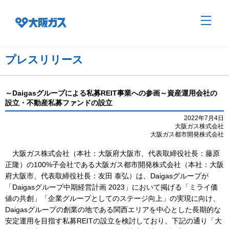
プレスリリース
企業情報TOP
～Daigasグループによる私募REIT事業への参画～資産運用会社の
設立・不動産私募ファンドの設立
企業/グループについて
2022年7月4日
大阪ガス株式会社
大阪ガス都市開発株式会社
社会貢献
大阪ガス株式会社（本社：大阪府大阪市、代表取締役社長：藤原
正隆）の100%子会社である大阪ガス都市開発株式会社（本社：大阪
府大阪市、代表取締役社長：友田 泰弘）は、Daigasグループが
「Daigasグループ中期経営計画 2023」において掲げる「ミライ価
技術開発
値の共創」「企業グループとしてのステージ向上」の実現に向け、
Daigasグループの創業の地である関西エリアを中心とした長期的な
安定運用を目指す私募REITの設立を検討しており、下記の通り「大
サステナビリティ