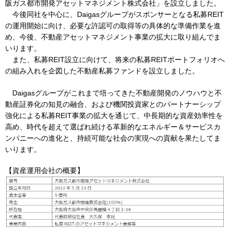
阪ガス都市開発アセットマネジメント株式会社」を設立しました。
今後同社を中心に、Daigasグループがスポンサーとなる私募REIT
の運用開始に向け、必要な許認可の取得等の具体的な準備作業を進
IR情報
め、今後、不動産アセットマネジメント事業の拡大に取り組んでま
いります。
また、私募REIT設立に向けて、将来の私募REITポートフォリオへ
採用情報
の組み入れを企図した不動産私募ファンドを設立しました。
Daigasグループがこれまで培ってきた不動産開発のノウハウと不
プレスリリース
動産証券化の知見の融合、および機関投資家とのパートナーシップ
強化による私募REIT事業の拡大を通じて、中長期的な資産効率性を
高め、時代を超えて選ばれ続ける革新的なエネルギー＆サービスカ
ンパニーへの進化と、持続可能な社会の実現への貢献を果たしてま
いります。
企業情報
【資産運用会社の概要】
ご家庭のお客さま
業務用・産業用のお客さま