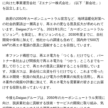
に向けた事業運営会社「Zエナジー株式会社」（以下「新会社」）
を設立しました。
IR情報
政府の2050年カーボンニュートラル宣言など、地球温暖化対策へ
の社会的要請は一層高まり、再エネの更なる普及拡大が求められて
います。Daigasグループも、2021年1月に「カーボンニュートラル
採用情報
[1]
ビジョン
」を策定し、本ビジョンのもと、2030年度までに、自社
開発や保有に加えて、他社からの調達も含めて、国内外で500万
[2]
kW
の再エネ電源の普及に貢献することを目指しています。
プレスリリース
本ファンド構想では、再エネ電力を「つくる」だけでなく、パー
トナー各社および関係先で再エネ電力を「つかう」ところまでを一
貫して行うことで、再エネの普及に貢献することを目指していま
す。大阪ガスは、新会社に出資を行うだけでなく、これまで培った
企業情報
再エネ開発・投資の知見および電力小売事業の知見を活用し、再エ
ネ案件の発掘や評価に加えて、再エネ電力を需要家の皆さまにお届
ご家庭のお客さま
けする役割も担ってまいります。
業務用・産業用のお客さま
今後もDaigasグループは、2050年のカーボンニュートラル実現に
向け、脱炭素社会に貢献する技術・サービスの開発に取り組み、気