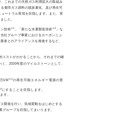
け、これまでの天然ガス利用拡大の取組み
よる都市ガス原料の脱炭素化、及び再生可
ニュートラル実現を目指します。また、実
しました。
※2
※3
ョン技術
」「新たな水素製造技術
」な
、当社グループ事業におけるカーボンニュ
事業者とのアライアンスを推進するなど、
的コストがかかることから、それまでの確
く、2030年度のマイルストーンとして、
※4
万kW
の再生可能エネルギー電源の普
4
にすることを目指します。
ます。
ス開発を行い、気候変動をはじめとする
企業グループを目指してまいります。