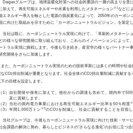
Daigasグループは、地球温暖化対策への社会的要請の一層の高まりを受
※1
に加えて、再生可能エネルギーや水素を利用したメタネーション
などに
能エネルギー導入を軸とした電源の脱炭素化によって、2050年のカーボン
現に向けた取組みを示すために「カーボンニュートラルビジョン」を策定
当社は既に、カーボンニュートラル実現に向けて、「革新的メタネーシ
どの様々な研究開発に取り組んでおり、これらのイノベーションによって
ートラル実現に挑戦します。今後も引き続き、産官学の様々なパートナー
研究開発をさらに加速します。
また、カーボンニュートラル実現のための技術革新には多くの時間や社会
実なCO
排出削減が重要となります。社会全体のCO
排出量削減に貢献するべ
2
2
以下の目標を設定します。
（1）
自社開発や保有に加えて、他社からの調達も含めて、国内外で500
及に貢献します。
※
（2）
当社の国内電力事業における再生可能エネルギー比率を50％程度
※5
（3）
年間1,000万トン
のCO
を削減し、社会に貢献することを目指し
2
当社グループは、今後もカーボンニュートラル実現に向けた技術・サービ
社会課題の解決に努め、暮らしとビジネスの“さらなる進化”のお役に立つ