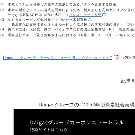
※1：
水素とCO
から都市ガス原料の主成分であるメタンを合成する技術
2
※2：
水素の製造とメタンの合成を同時に行うため、従来よりも高効率にメタン合成
ーとなる新型SOECの試作に成功」（
プレスリリース参照
）
※3：
ケミカルルーピング燃焼技術を用いた水素製造技術。
「脱炭素化に貢献するケミカルルーピング燃焼技術の研究開発の開始」（
プレ
※4：
再エネには、太陽光、風力、バイオマスなどの固定価格買取（FIT）制度の適
※5：
現在当社グループ及びお客さま先におけるCO
排出量（3,300万トン/年）の3
2
Daigas グループ カーボンニュートラルビジョンについて
（298
記事
Daigasグループの「2050年脱炭素社会