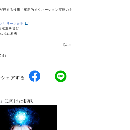
が行える技術「革新的メタネーション実現のキ
スリリース参照
）
用電源を含む
分の1に相当
以上
2KB）
をシェアする
実現」に向けた挑戦