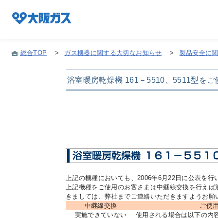
総合TOP
>
ガス機器に関する大切なお知らせ
>
製品安全に
企業情報TOP
浴室暖房乾燥機 161－5510、5511型
企業/グループについて
社会貢献
上記の機種においても、2006年6月22日に公表
技術開発
上記機種をご使用のお客さまは中継線交換を行えば
きましては、弊社までご連絡いただきますようお願
中継線交換
ご使
サステナビリティ
実施できていない
使用される場合は以下の内