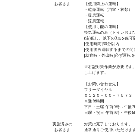
お客さま
【使用禁止の運転】
・乾燥運転（浴室・衣類）
・暖房運転
IR情報
・涼風運転
【使用可能の運転】
換気運転のみ（トイレおよ
(注)但し、以下の3点を厳守
採用情報
[使用時間]30分以内
[使用後再運転するまでの間
[就寝時・外出時]必ず運転
プレスリリース
※右記対策作業が必要です
し上げます。
【お問い合わせ先】
フリーダイヤル
０１２０－００－７５７３
※受付時間
ご
平日・土曜 午前9時～午後7
日曜・祝日 午前9時～午後5
業務
実施済みの
対策は完了しております。
お客さま
通常通りご使用いただけま